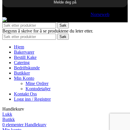
© 2025 Hjelles. All rights reserved | Utviklet av
Norseweb
Søk
Begynn å skrive for å se produktene du leter etter.
Søk
Hjem
Bakervarer
Bestill Kake
Catering
Bedriftskunde
Butikker
Min Konto
Mine Ordrer
Kontodetaljer
Kontakt Oss
Logg inn / Registrer
Handlekurv
Lukk
Butikk
0
elementer
Handlekurv
Min konto