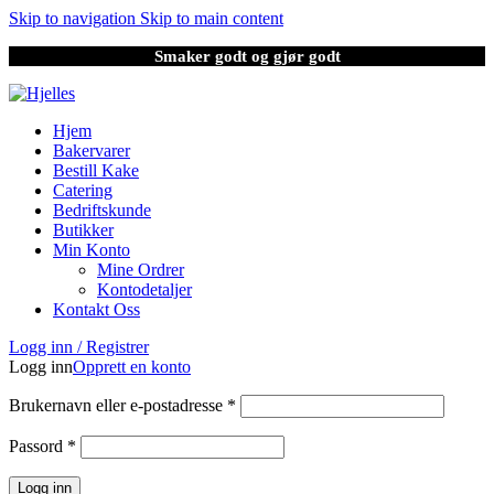
Skip to navigation
Skip to main content
Smaker godt og gjør godt
Hjem
Bakervarer
Bestill Kake
Catering
Bedriftskunde
Butikker
Min Konto
Mine Ordrer
Kontodetaljer
Kontakt Oss
Logg inn / Registrer
Logg inn
Opprett en konto
Brukernavn eller e-postadresse
*
Passord
*
Logg inn