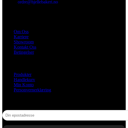
ordre@hjellebakeri.no
HURTIGKOBLINGER
Om Oss
Karriere
Showroom
Kontakt Oss
Betingelser
NYTTIGE LENKER
Produkter
Handlekurv
Min Konto
Personvernerklæring
NYHETSBREV