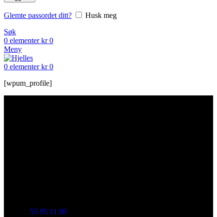
Glemte passordet ditt?
Husk meg
Søk
0
elementer
kr
0
Meny
0
elementer
kr
0
[wpum_profile]
TA KONTAKT
Historien om Hjelle Bakeri begynte i Indre Arna i 1962. I 2008
ble det velkjente bakeriet på Osterøy, Tøsse Bakeri etablert i
1933, også en del av oss. Og vi har tatt med oss mange av deres
ettertraktede produkt i vårt sortiment.
55 95 11 00