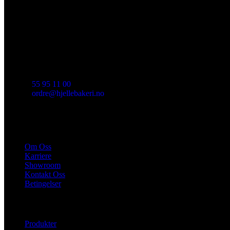
Historien om Hjelle Bakeri begynte i Indre Arna i 1962. I 2008 ble de
mange av deres ettertraktede produkt i vårt sortiment.
55 95 11 00
ordre@hjellebakeri.no
HURTIGKOBLINGER
Om Oss
Karriere
Showroom
Kontakt Oss
Betingelser
NYTTIGE LENKER
Produkter