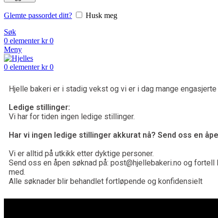
Glemte passordet ditt?
Husk meg
Søk
0
elementer
kr
0
Meny
0
elementer
kr
0
Hjelle bakeri er i stadig vekst og vi er i dag mange engasjerte k
Ledige stillinger:
Vi har for tiden ingen ledige stillinger.
Har vi ingen ledige stillinger akkurat nå? Send oss en å
Vi er alltid på utkikk etter dyktige personer.
Send oss en åpen søknad på: post@hjellebakeri.no og fortell l
med.
Alle søknader blir behandlet fortløpende og konfidensielt
TA KONTAKT