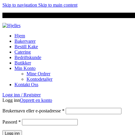
Skip to navigation
Skip to main content
Hjem
Bakervarer
Bestill Kake
Catering
Bedriftskunde
Butikker
Min Konto
Mine Ordrer
Kontodetaljer
Kontakt Oss
Logg inn / Registrer
Logg inn
Opprett en konto
Brukernavn eller e-postadresse
*
Passord
*
Logg inn