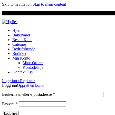
Skip to navigation
Skip to main content
Hjem
Bakervarer
Bestill Kake
Catering
Bedriftskunde
Butikker
Min Konto
Mine Ordrer
Kontodetaljer
Kontakt Oss
Logg inn / Registrer
Logg inn
Opprett en konto
Brukernavn eller e-postadresse
*
Passord
*
Logg inn