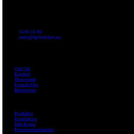
Historien om Hjelle Bakeri begynte i Indre Arna i 1962. I 2008 ble de
mange av deres ettertraktede produkt i vårt sortiment.
55 95 11 00
ordre@hjellebakeri.no
HURTIGKOBLINGER
Om Oss
Karriere
Showroom
Kontakt Oss
Betingelser
NYTTIGE LENKER
Produkter
Handlekurv
Min Konto
Personvernerklæring