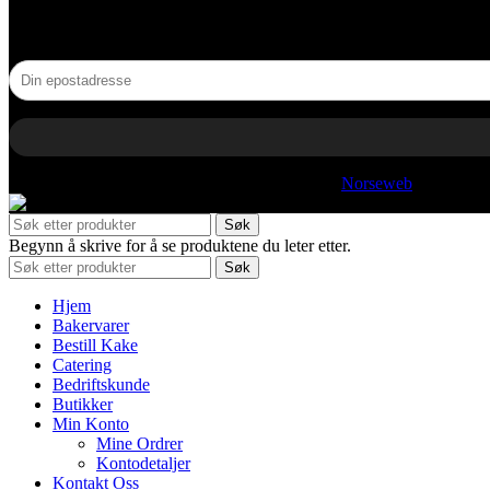
NYHETSBREV
© 2025 Hjelles. All rights reserved | Utviklet av
Norseweb
Søk
Begynn å skrive for å se produktene du leter etter.
Søk
Hjem
Bakervarer
Bestill Kake
Catering
Bedriftskunde
Butikker
Min Konto
Mine Ordrer
Kontodetaljer
Kontakt Oss