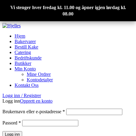
Skip to navigation
Skip to main content
Vi stenger hver fredag kl. 11.00 og åpner igjen lørdag kl.
08.00
Smaker godt og gjør godt
Hjem
Bakervarer
Bestill Kake
Catering
Bedriftskunde
Butikker
Min Konto
Mine Ordrer
Kontodetaljer
Kontakt Oss
Logg inn / Registrer
Logg inn
Opprett en konto
Brukernavn eller e-postadresse
*
Passord
*
Logg inn