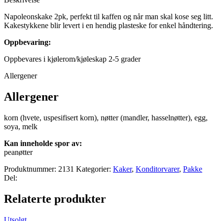
Napoleonskake 2pk, perfekt til kaffen og når man skal kose seg litt.
Kakestykkene blir levert i en hendig plasteske for enkel håndtering.
Oppbevaring:
Oppbevares i kjølerom/kjøleskap 2-5 grader
Allergener
Allergener
korn (hvete, uspesifisert korn), nøtter (mandler, hasselnøtter), egg,
soya, melk
Kan inneholde spor av:
peanøtter
Produktnummer:
2131
Kategorier:
Kaker
,
Konditorvarer
,
Pakke
Del:
Relaterte produkter
Utsolgt