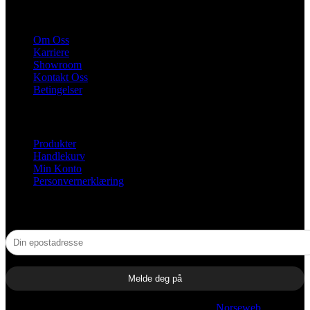
HURTIGKOBLINGER
Om Oss
Karriere
Showroom
Kontakt Oss
Betingelser
NYTTIGE LENKER
Produkter
Handlekurv
Min Konto
Personvernerklæring
NYHETSBREV
© 2025 Hjelles. All rights reserved | Utviklet av
Norseweb