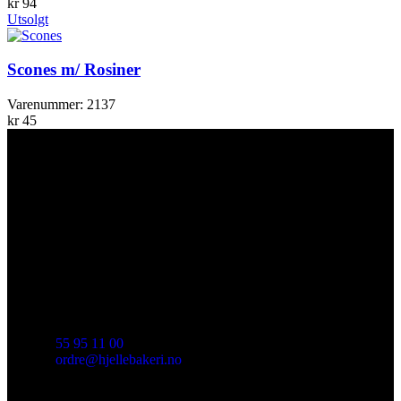
kr
94
Utsolgt
Scones m/ Rosiner
Varenummer:
2137
kr
45
TA KONTAKT
Historien om Hjelle Bakeri begynte i Indre Arna i 1962. I 2008
ble det velkjente bakeriet på Osterøy, Tøsse Bakeri etablert i
1933, også en del av oss. Og vi har tatt med oss mange av deres
ettertraktede produkt i vårt sortiment.
55 95 11 00
ordre@hjellebakeri.no