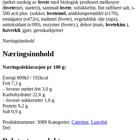
(tørket surdeig av
hvete
med biologisk produsert melkesyre
(
hvete
mel, starter)), sammalt
hvete
, solsikkefrø, fint raffinert salt, s-
500 acti plus (sukker,
hvetemel
, antiklumpemiddel (e170),
emulgator (e472e), maltmel (hvete), vegetabilsk olje (raps),
antioksidant (e300), enzymer (hvete).), dekor (mais,
hvetekim
.),
havrekli
, gjær, gresskarkjerner
Næringsinnhold
Næringsinnhold
Næringsdeklarasjon pr 100 g:
Energi 809kJ / 192kcal
Fett 7,3 g
– hvorav mettet fett 3,0 g
Karbohydrater 22,6 g
– hvorav sukkerarter 1,6 g
Protein 9,2 g
Salt 0,9 g
Produktnummer:
3089
Kategorier:
Catering
,
Lunsjbit
Del: