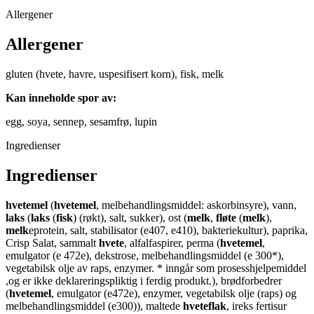
Allergener
Allergener
gluten (hvete, havre, uspesifisert korn), fisk, melk
Kan inneholde spor av:
egg, soya, sennep, sesamfrø, lupin
Ingredienser
Ingredienser
hvetemel
(
hvetemel
, melbehandlingsmiddel: askorbinsyre), vann,
laks
(
laks
(
fisk
) (røkt), salt, sukker), ost (
melk
,
fløte
(
melk
),
melk
eprotein, salt, stabilisator (e407, e410), bakteriekultur), paprika,
Crisp Salat, sammalt
hvete
, alfalfaspirer, perma (
hvetemel
,
emulgator (e 472e), dekstrose, melbehandlingsmiddel (e 300*),
vegetabilsk olje av raps, enzymer. * inngår som prosesshjelpemiddel
,og er ikke deklareringspliktig i ferdig produkt.), brødforbedrer
(
hvetemel
, emulgator (e472e), enzymer, vegetabilsk olje (raps) og
melbehandlingsmiddel (e300)), maltede
hveteflak
, ireks fertisur