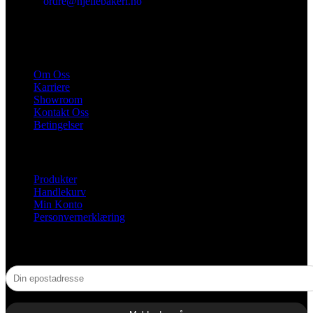
ordre@hjellebakeri.no
HURTIGKOBLINGER
Om Oss
Karriere
Showroom
Kontakt Oss
Betingelser
NYTTIGE LENKER
Produkter
Handlekurv
Min Konto
Personvernerklæring
NYHETSBREV