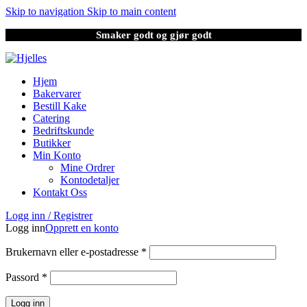
Skip to navigation
Skip to main content
Smaker godt og gjør godt
Hjem
Bakervarer
Bestill Kake
Catering
Bedriftskunde
Butikker
Min Konto
Mine Ordrer
Kontodetaljer
Kontakt Oss
Logg inn / Registrer
Logg inn
Opprett en konto
Brukernavn eller e-postadresse
*
Passord
*
Logg inn