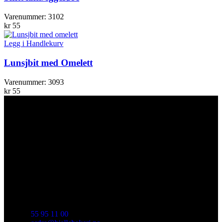
Varenummer:
3102
kr
55
Legg i Handlekurv
Lunsjbit med Omelett
Varenummer:
3093
kr
55
TA KONTAKT
Historien om Hjelle Bakeri begynte i Indre Arna i 1962. I 2008
ble det velkjente bakeriet på Osterøy, Tøsse Bakeri etablert i
1933, også en del av oss. Og vi har tatt med oss mange av deres
ettertraktede produkt i vårt sortiment.
55 95 11 00