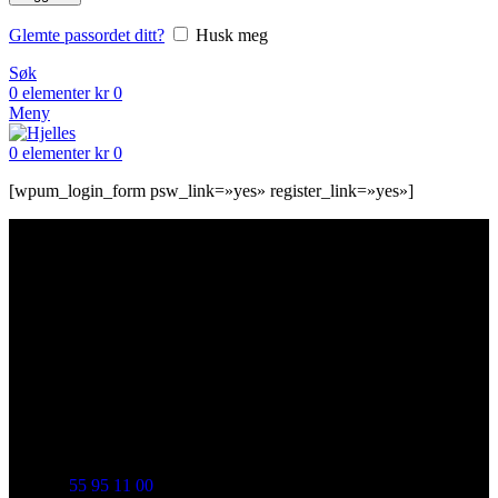
Glemte passordet ditt?
Husk meg
Søk
0
elementer
kr
0
Meny
0
elementer
kr
0
[wpum_login_form psw_link=»yes» register_link=»yes»]
TA KONTAKT
Historien om Hjelle Bakeri begynte i Indre Arna i 1962. I 2008
ble det velkjente bakeriet på Osterøy, Tøsse Bakeri etablert i
1933, også en del av oss. Og vi har tatt med oss mange av deres
ettertraktede produkt i vårt sortiment.
55 95 11 00