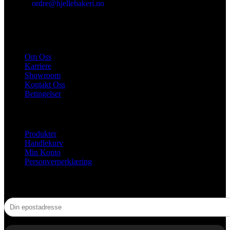
ordre@hjellebakeri.no
HURTIGKOBLINGER
Om Oss
Karriere
Showroom
Kontakt Oss
Betingelser
NYTTIGE LENKER
Produkter
Handlekurv
Min Konto
Personvernerklæring
NYHETSBREV