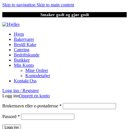
Skip to navigation
Skip to main content
Smaker godt og gjør godt
Hjem
Bakervarer
Bestill Kake
Catering
Bedriftskunde
Butikker
Min Konto
Mine Ordrer
Kontodetaljer
Kontakt Oss
Logg inn / Registrer
Logg inn
Opprett en konto
Brukernavn eller e-postadresse
*
Passord
*
Logg inn