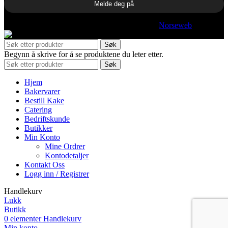
© 2025 Hjelles. All rights reserved | Utviklet av
Norseweb
Søk
Begynn å skrive for å se produktene du leter etter.
Søk
Hjem
Bakervarer
Bestill Kake
Catering
Bedriftskunde
Butikker
Min Konto
Mine Ordrer
Kontodetaljer
Kontakt Oss
Logg inn / Registrer
Handlekurv
Lukk
Butikk
0
elementer
Handlekurv
Min konto