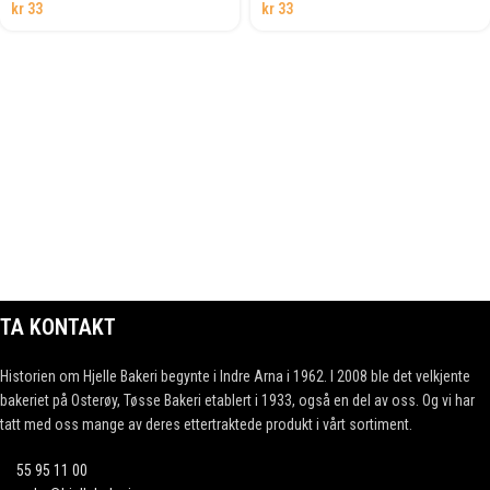
kr
33
kr
33
TA KONTAKT
Historien om Hjelle Bakeri begynte i Indre Arna i 1962. I 2008 ble det velkjente
bakeriet på Osterøy, Tøsse Bakeri etablert i 1933, også en del av oss. Og vi har
tatt med oss mange av deres ettertraktede produkt i vårt sortiment.
55 95 11 00