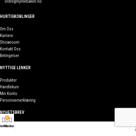
ordre@hjellebakeri.no
HURTIGKOBLINGER
Om Oss
Karriere
Showroom
Kontakt Oss
Betingelser
NYTTIGE LENKER
Produkter
Handlekurv
Min Konto
Personvernerklæring
NYHETSBREV
0
Handlekurv
Butikk
Min konto